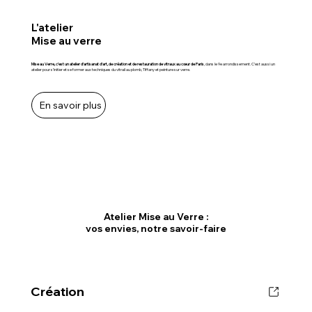
L'atelier
Mise au verre
Mise au Verre, c’est un atelier d’artisanat d’art, de
création
et de
restauration
de vitraux au cœur de Paris
, dans le 9e arrondissement. C’est aussi un
atelier pour s’initier et se former aux techniques du vitrail au plomb, Tiffany et peinture sur verre.
En savoir plus
Atelier Mise au Verre :
vos envies, notre savoir-faire
Création