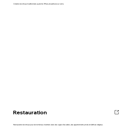
Création de vitraux traditionnels au plomb, Tiffany et peinture sur verre.
Restauration
Restauration de vitraux pour de nombreux chantiers dans des cages d’escaliers, des appartements privés et édifices religieux.